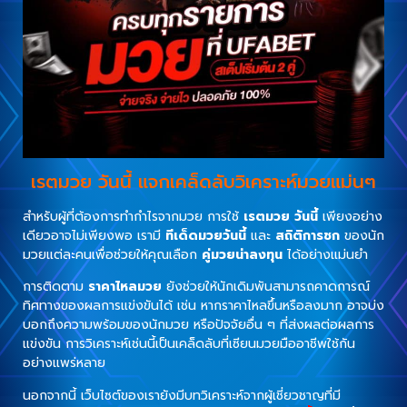
เรตมวย วันนี้ แจกเคล็ดลับวิเคราะห์มวยแม่นๆ
สำหรับผู้ที่ต้องการทำกำไรจากมวย การใช้
เรตมวย วันนี้
เพียงอย่าง
เดียวอาจไม่เพียงพอ เรามี
ทีเด็ดมวยวันนี้
และ
สถิติการชก
ของนัก
มวยแต่ละคนเพื่อช่วยให้คุณเลือก
คู่มวยน่าลงทุน
ได้อย่างแม่นยำ
การติดตาม
ราคาไหลมวย
ยังช่วยให้นักเดิมพันสามารถคาดการณ์
ทิศทางของผลการแข่งขันได้ เช่น หากราคาไหลขึ้นหรือลงมาก อาจบ่ง
บอกถึงความพร้อมของนักมวย หรือปัจจัยอื่น ๆ ที่ส่งผลต่อผลการ
แข่งขัน การวิเคราะห์เช่นนี้เป็นเคล็ดลับที่เซียนมวยมืออาชีพใช้กัน
อย่างแพร่หลาย
นอกจากนี้ เว็บไซต์ของเรายังมีบทวิเคราะห์จากผู้เชี่ยวชาญที่มี