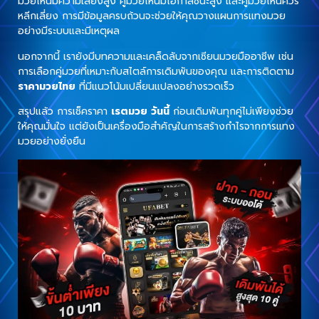
มวยไหนมีความเสี่ยงสูง คู่มวยไหนมีโอกาสชนะสูง และคู่มวยไหนควร
หลีกเลี่ยง การมีข้อมูลครบถ้วนจะช่วยให้คุณวางแผนการแทงมวย
อย่างมีระบบและมีเหตุผล
นอกจากนี้ เรายังมีบทความและเคล็ดลับจากเซียนมวยมืออาชีพ เช่น
การเลือกคู่มวยที่เหมาะกับสไตล์การเดิมพันของคุณ และการติดตาม
ราคามวยไทย
ที่มีแนวโน้มเปลี่ยนแปลงอย่างรวดเร็ว
สรุปแล้ว การเช็คราคา
เรตมวย วันนี้
ก่อนเดิมพันทุกคู่ไม่เพียงช่วย
ให้คุณมั่นใจ แต่ยังเป็นเครื่องมือสำคัญในการสร้างกำไรจากการแทง
มวยอย่างยั่งยืน