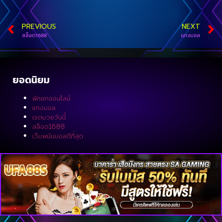
PREVIOUS
NEXT
สล็อต1688
แทงบอล
ยอดนิยม
พักยกออนไลน์
แทงบอล
เรตมวยวันนี้
สล็อต1688
เว็บพนันบอลดีที่สุด