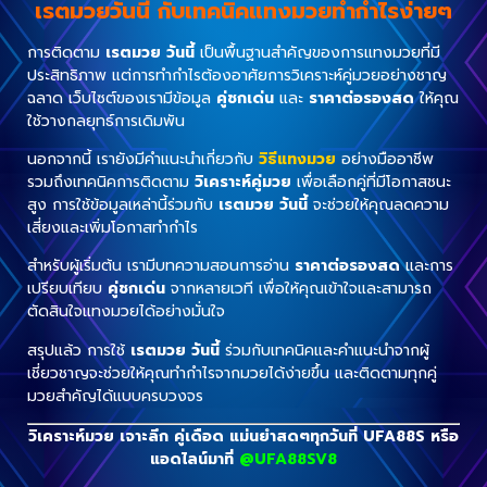
เรตมวยวันนี้ กับเทคนิคแทงมวยทำกำไรง่ายๆ
การติดตาม
เรตมวย วันนี้
เป็นพื้นฐานสำคัญของการแทงมวยที่มี
ประสิทธิภาพ แต่การทำกำไรต้องอาศัยการวิเคราะห์คู่มวยอย่างชาญ
ฉลาด เว็บไซต์ของเรามีข้อมูล
คู่ชกเด่น
และ
ราคาต่อรองสด
ให้คุณ
ใช้วางกลยุทธ์การเดิมพัน
นอกจากนี้ เรายังมีคำแนะนำเกี่ยวกับ
วิธีแทงมวย
อย่างมืออาชีพ
รวมถึงเทคนิคการติดตาม
วิเคราะห์คู่มวย
เพื่อเลือกคู่ที่มีโอกาสชนะ
สูง การใช้ข้อมูลเหล่านี้ร่วมกับ
เรตมวย วันนี้
จะช่วยให้คุณลดความ
เสี่ยงและเพิ่มโอกาสทำกำไร
สำหรับผู้เริ่มต้น เรามีบทความสอนการอ่าน
ราคาต่อรองสด
และการ
เปรียบเทียบ
คู่ชกเด่น
จากหลายเวที เพื่อให้คุณเข้าใจและสามารถ
ตัดสินใจแทงมวยได้อย่างมั่นใจ
สรุปแล้ว การใช้
เรตมวย วันนี้
ร่วมกับเทคนิคและคำแนะนำจากผู้
เชี่ยวชาญจะช่วยให้คุณทำกำไรจากมวยได้ง่ายขึ้น และติดตามทุกคู่
มวยสำคัญได้แบบครบวงจร
วิเคราะห์มวย เจาะลึก คู่เดือด แม่นยำสดๆทุกวันที่ UFA88S หรือ
แอดไลน์มาที่
@UFA88SV8