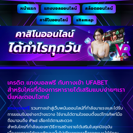
หน้าแรก
แทงบอลออนไลน์
สล็อตออนไลน์
คาสิโนออนไลน์
sitemap
เครดิต แทงบอลฟรี กับทางเข้า UFABET
สำหรับใครที่ต้องการหารายได้เสริมแบบง่ายๆเรา
นี่แหละตอบโจทย์
แทงบอลฟรี
รวมทางเข้าสู่เว็บพนันออนไลน์ที่กำลังมาแรงและได้รับ
การยอมรับอย่างกว้างขวาง ใช้งานได้ตามใจชอบตั้งแต่โทรศัพท์มือ
ถือมาจนถึง iPad เลือกได้ตามสะดวก
สำหรับใครที่กำลังมองหาวิธีการสร้างรายได้เสริมในยุคปัจจุบัน