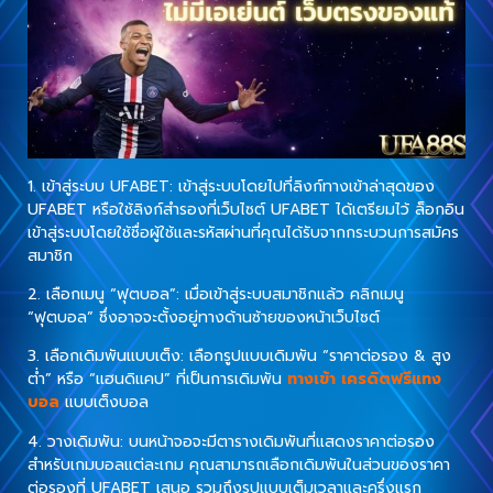
1. เข้าสู่ระบบ UFABET: เข้าสู่ระบบโดยไปที่ลิงก์ทางเข้าล่าสุดของ
UFABET หรือใช้ลิงก์สำรองที่เว็บไซต์ UFABET ได้เตรียมไว้ ล็อกอิน
เข้าสู่ระบบโดยใช้ชื่อผู้ใช้และรหัสผ่านที่คุณได้รับจากกระบวนการสมัคร
สมาชิก
2. เลือกเมนู “ฟุตบอล”: เมื่อเข้าสู่ระบบสมาชิกแล้ว คลิกเมนู
“ฟุตบอล” ซึ่งอาจจะตั้งอยู่ทางด้านซ้ายของหน้าเว็บไซต์
3. เลือกเดิมพันแบบเต็ง: เลือกรูปแบบเดิมพัน “ราคาต่อรอง & สูง
ต่ำ” หรือ “แฮนดิแคป” ที่เป็นการเดิมพัน
ทางเข้า เครดิตฟรีแทง
บอล
แบบเต็งบอล
4. วางเดิมพัน: บนหน้าจอจะมีตารางเดิมพันที่แสดงราคาต่อรอง
สำหรับเกมบอลแต่ละเกม คุณสามารถเลือกเดิมพันในส่วนของราคา
ต่อรองที่ UFABET เสนอ รวมถึงรูปแบบเต็มเวลาและครึ่งแรก