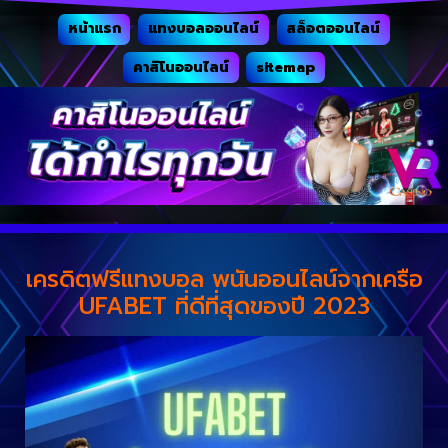
หน้าแรก
แทงบอลออนไลน์
สล็อตออนไลน์
คาสิโนออนไลน์
sitemap
เครดิตฟรีแทงบอล พนันออนไลน์จากเครือ
UFABET ที่ดีที่สุดของปี 2023