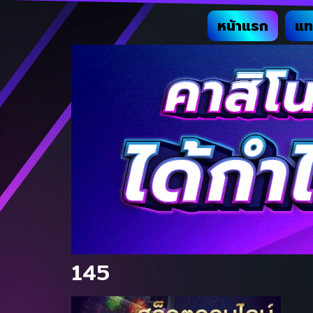
หน้าแรก
แท
145