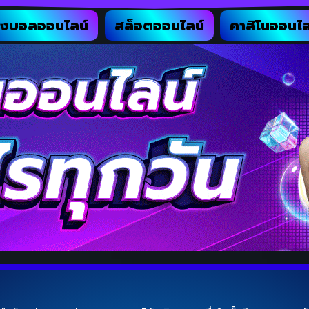
งบอลออนไลน์
สล็อตออนไลน์
คาสิโนออนไล