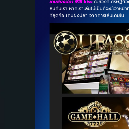
เกมส์ยิงปลา 918 kiss
ในช่วงที่เศรษฐกิจ
สมกับเรา หากเราเล่นไม่เป็นก็จะมีเจ้าหน้
ที่สุดคือ เกมยิงปลา จากการเล่นเกมใน