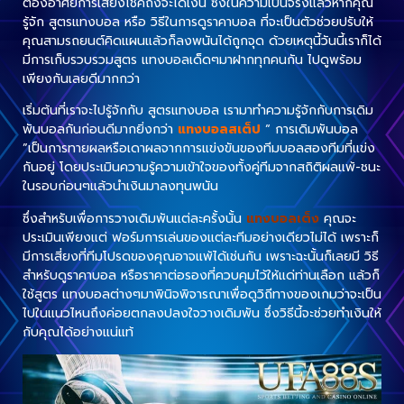
ต้องอาศัยการเสี่ยงโชคถึงจะได้เงิน ซึ่งในความเป็นจริงแล้วหากคุณ
รู้จัก สูตรแทงบอล หรือ วิธีในการดูราคาบอล ที่จะเป็นตัวช่วยปรับให้
คุณสามรถยนต์คิดแผนแล้วก็ลงพนันได้ถูกจุด ด้วยเหตุนี้วันนี้เราก็ได้
มีการเก็บรวบรวมสูตร แทงบอลเด็ดๆมาฝากทุกคนกัน ไปดูพร้อม
เพียงกันเลยดีมากกว่า
เริ่มต้นที่เราจะไปรู้จักกับ สูตรแทงบอล เรามาทำความรู้จักกับการเดิม
พันบอลกันก่อนดีมากยิ่งกว่า
แทงบอลสเต็ป
“ การเดิมพันบอล
”เป็นการทายผลหรือเดาผลจากการแข่งขันของทีมบอลสองทีมที่แข่ง
กันอยู่ โดยประเมินความรู้ความเข้าใจของทั้งคู่ทีมจากสถิติผลแพ้-ชนะ
ในรอบก่อนๆแล้วนำเงินมาลงทุนพนัน
ซึ่งสำหรับเพื่อการวางเดิมพันแต่ละครั้งนั้น
แทงบอลเต็ง
คุณจะ
ประเมินเพียงแต่ ฟอร์มการเล่นของแต่ละทีมอย่างเดียวไม่ได้ เพราะก็
มีการเสี่ยงที่ทีมโปรดของคุณอาจแพ้ได้เช่นกัน เพราะฉะนั้นก็เลยมี วิธี
สำหรับดูราคาบอล หรือราคาต่อรองที่ควบคุมไว้ให้แด่ท่านเลือก แล้วก็
ใช้สูตร แทงบอลต่างๆมาพินิจพิจารณาเพื่อดูวิถีทางของเกมว่าจะเป็น
ไปในแนวไหนถึงค่อยตกลงปลงใจวางเดิมพัน ซึ่งวิธีนี้จะช่วยทำเงินให้
กับคุณได้อย่างแน่แท้