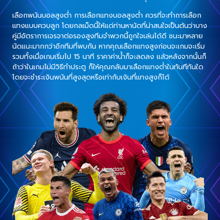
เลือกพนันบอลสูงต่ำ การเลือกแทงบอลสูงต่ำ ควรที่จะทำการเลือก
แทงแบบควบลูก โดยกลเม็ดนี้ให้แด่ท่านหานัดที่น่าสนใจเป็นต้นว่าบาง
คู่มีอัตราการเจรจาต่อรองสูงทีมจำพวกนี้ถูกใจเล่นได้ดี ชนะมาหลาย
นัดแนะมากกว่าอีกทีมที่พบกัน หากคุณเลือกแทงสูงก่อนจะเกมจะเริ่ม
รวมทั้งเมื่อเกมเริ่มไป 15 นาที ราคาค่าน้ำก็จะลดลง แล้วหลังจากนั้นก็
ถ้าว่าในเกมไม่มีวิธีทำประตู ก็ให้คุณกลับมาเลือกแทงต่ำในทันทีทันใด
โดยจะชำระเงินพนันที่สูงสุดหรือเท่ากับเงินที่แทงสูงก็ได้