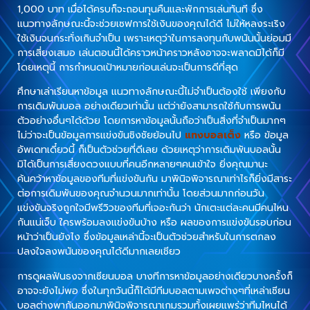
1,000 บาท เมื่อได้ครบก็จะถอนทุนคืนและพักการเล่นทันที ซึ่ง
แนวทางลักษณะนี้จะช่วยเซฟการใช้เงินของคุณได้ดี ไม่ให้หลงระเริง
ใช้เงินจนกระทั่งเกินจำเป็น เพราะเหตุว่าในการลงทุนกับพนันนั้นย่อมมี
การเสี่ยงเสมอ เล่นตอนนี้ได้คราวหน้าคราวหลังอาจจะพลาดมิได้ก็มี
โดยเหตุนี้ การกำหนดเป้าหมายก่อนเล่นจะเป็นการดีที่สุด
ศึกษาเล่าเรียนหาข้อมูล แนวทางลักษณะนี้ไม่จำเป็นต้องใช้ เพียงกับ
การเดิมพันบอล อย่างเดียวเท่านั้น แต่ว่ายังสามารถใช้กับการพนัน
ตัวอย่างอื่นๆได้ด้วย โดยการหาข้อมูลนั้นถือว่าเป็นสิ่งที่จำเป็นมากๆ
ไม่ว่าจะเป็นข้อมูลการแข่งขันชิงชัยย้อนไป
แทงบอลเต็ง
หรือ ข้อมูล
อัพเดทเดี๋ยวนี้ ก็เป็นตัวช่วยที่ดีเลย ด้วยเหตุว่าการเดิมพันบอลนั้น
มิได้เป็นการเสี่ยงดวงแบบที่คนอีกหลายๆคนเข้าใจ ยิ่งคุณมานะ
ค้นคว้าหาข้อมูลของทีมที่แข่งขันกัน มาพินิจพิจารณาเท่าไรก็ยิ่งมีสาระ
ต่อการเดิมพันของคุณจำนวนมากเท่านั้น โดยส่วนมากก่อนวัน
แข่งขันจริงถูกใจมีพรีวิวของทีมที่เจอะกันว่า นักเตะแต่ละคนมีคนไหน
กันแน่เจ็บ ใครพร้อมลงแข่งขันบ้าง หรือ ผลของการแข่งขันรอบก่อน
หน้าว่าเป็นยังไง ซึ่งข้อมูลเหล่านี้จะเป็นตัวช่วยสำหรับในการตกลง
ปลงใจลงพนันของคุณได้ดีมากเลยเชียว
การดูผลฟันธงจากเซียนบอล บางทีการหาข้อมูลอย่างเดียวบางครั้งก็
อาจจะยังไม่พอ ซึ่งในทุกวันนี้ก็ได้มีทีมบอลตามเพจต่างๆที่เหล่าเซียน
บอลต่างพากันออกมาพินิจพิจารณาเกมรวมทั้งเผยแพร่ว่าทีมไหนได้