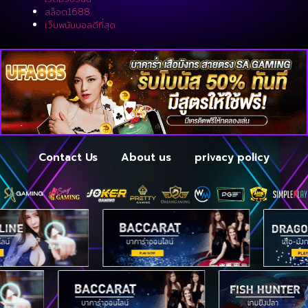
สล็อต1688
เว็บพนันบอลดีที่สุด
Contact Us
About us
privacy policy