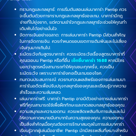
ทราบกฎและกลยุทธ์: การเริ่มต้นสอนเล่นบาคาร่า Pantip ควร
จะขึ้นต้นด้วยการทราบกฎและกลยุทธ์ของเกม. บาคาร่ามีกฎ
ง่ายที่ไม่ยุ่งยาก, แต่ความเข้าใจกฎและกลยุทธ์จะช่วยให้คุณทำ
เดิมพันได้อย่างมั่นใจ.
จัดการเงินอย่างฉลาด: การเล่นบาคาร่า Pantip มีส่วนสำคัญ
ในการจัดการเงิน. ควรกำหนดขอบเขตการเดิมพันและไม่เสี่ยง
เงินทุนมากเกินไป.
ระมัดระวังกับสูตรบาคาร่า: ควรระมัดระวังเรื่องสูตรบาคาร่าที่
คุณเจอบน Pantip หรือที่อื่น
เซ็กซี่บาคาร่า 1688
หากมีใคร
บอกว่าสูตรหนึ่งสามารถทำให้คุณชนะทุกครั้ง, ควรเป็น
ระมัดระวัง เพราะบาคาร่ายังคงเป็นเกมของโชค.
ทบทวนประสบการณ์: ควรทบทวนผลลัพธ์ของการเล่นเกมบา
คาร่าในอดีตเพื่อปรับปรุงกลยุทธ์ของคุณและเรียนรู้จากความ
สำเร็จและความล้มเหลว.
เล่นบาคาร่าฟรี: บาคาร่า Pantip อาจมีตัวอย่างการเล่นบาคาร่า
ฟรีที่คุณสามารถใช้เพื่อฝึกทักษะและทดสอบกลยุทธ์ของคุณ.
ความสนุกและความอดทน: ควรเพลิดเพลินกับการเล่นและไม่
ให้ความคาดหมายมีบทบาทในความสุขของคุณ. ความอดทน
เป็นสิ่งสำคัญเมื่อคุณต้องการรักษาสมดุลในการเล่นบาคาร่า.
เรียนรู้จากผู้เล่นมืออาชีพ: Pantip มักมีสรรพสิ่นที่เหมาะสำหรับ