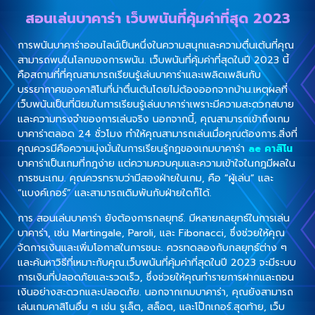
สอนเล่นบาคาร่า
เว็บพนันที่คุ้มค่าที่สุด 2023
การพนันบาคาร่าออนไลน์เป็นหนึ่งในความสนุกและความตื่นเต้นที่คุณ
สามารถพบในโลกของการพนัน. เว็บพนันที่คุ้มค่าที่สุดในปี 2023 นี้
คือสถานที่ที่คุณสามารถเรียนรู้เล่นบาคาร่าและเพลิดเพลินกับ
บรรยากาศของคาสิโนที่น่าตื่นเต้นโดยไม่ต้องออกจากบ้าน.เหตุผลที่
เว็บพนันเป็นที่นิยมในการเรียนรู้เล่นบาคาร่าเพราะมีความสะดวกสบาย
และความทรงจำของการเล่นจริง นอกจากนี้, คุณสามารถเข้าถึงเกม
บาคาร่าตลอด 24 ชั่วโมง ทำให้คุณสามารถเล่นเมื่อคุณต้องการ.สิ่งที่
คุณควรมีคือความมุ่งมั่นในการเรียนรู้กฎของเกมบาคาร่า
ae คาสิโน
บาคาร่าเป็นเกมที่กฎง่าย แต่ความควบคุมและความเข้าใจในกฎมีผลใน
การชนะเกม. คุณควรทราบว่ามีสองฝ่ายในเกม, คือ “ผู้เล่น” และ
“แบงค์เกอร์” และสามารถเดิมพันกับฝ่ายใดก็ได้.
การ สอนเล่นบาคาร่า ยังต้องการกลยุทธ์. มีหลายกลยุทธ์ในการเล่น
บาคาร่า, เช่น Martingale, Paroli, และ Fibonacci, ซึ่งช่วยให้คุณ
จัดการเงินและเพิ่มโอกาสในการชนะ. ควรทดลองกับกลยุทธ์ต่าง ๆ
และค้นหาวิธีที่เหมาะกับคุณ.เว็บพนันที่คุ้มค่าที่สุดในปี 2023 จะมีระบบ
การเงินที่ปลอดภัยและรวดเร็ว, ซึ่งช่วยให้คุณทำรายการฝากและถอน
เงินอย่างสะดวกและปลอดภัย. นอกจากเกมบาคาร่า, คุณยังสามารถ
เล่นเกมคาสิโนอื่น ๆ เช่น รูเล็ต, สล็อต, และโป๊กเกอร์.สุดท้าย, เว็บ