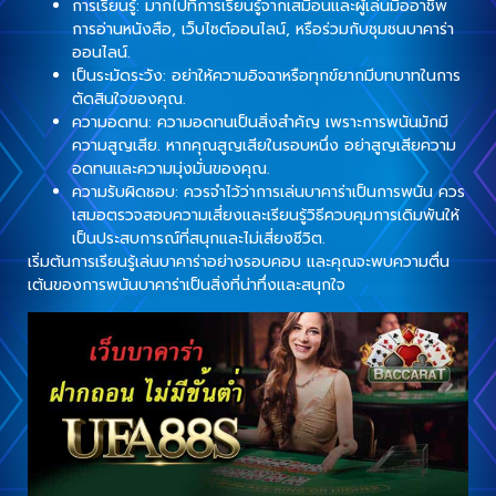
การเรียนรู้: มากไปที่การเรียนรู้จากเสมือนและผู้เล่นมืออาชีพ
การอ่านหนังสือ, เว็บไซต์ออนไลน์, หรือร่วมกับชุมชนบาคาร่า
ออนไลน์.
เป็นระมัดระวัง: อย่าให้ความอิจฉาหรือทุกข์ยากมีบทบาทในการ
ตัดสินใจของคุณ.
ความอดทน: ความอดทนเป็นสิ่งสำคัญ เพราะการพนันมักมี
ความสูญเสีย. หากคุณสูญเสียในรอบหนึ่ง อย่าสูญเสียความ
อดทนและความมุ่งมั่นของคุณ.
ความรับผิดชอบ: ควรจำไว้ว่าการเล่นบาคาร่าเป็นการพนัน ควร
เสมอตรวจสอบความเสี่ยงและเรียนรู้วิธีควบคุมการเดิมพันให้
เป็นประสบการณ์ที่สนุกและไม่เสี่ยงชีวิต.
เริ่มต้นการเรียนรู้เล่นบาคาร่าอย่างรอบคอบ และคุณจะพบความตื่น
เต้นของการพนันบาคาร่าเป็นสิ่งที่น่าทึ่งและสนุกใจ