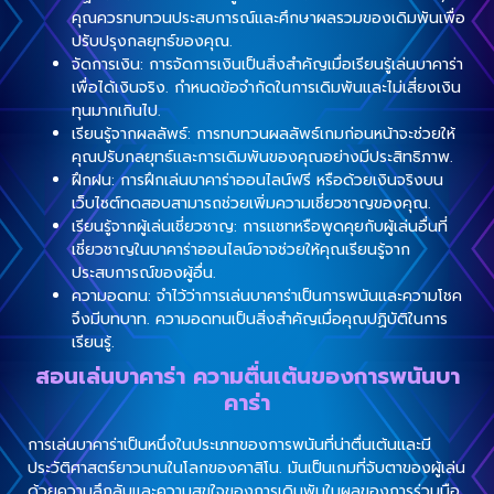
คุณควรทบทวนประสบการณ์และศึกษาผลรวมของเดิมพันเพื่อ
ปรับปรุงกลยุทธ์ของคุณ.
จัดการเงิน: การจัดการเงินเป็นสิ่งสำคัญเมื่อเรียนรู้เล่นบาคาร่า
เพื่อได้เงินจริง. กำหนดข้อจำกัดในการเดิมพันและไม่เสี่ยงเงิน
ทุนมากเกินไป.
เรียนรู้จากผลลัพธ์: การทบทวนผลลัพธ์เกมก่อนหน้าจะช่วยให้
คุณปรับกลยุทธ์และการเดิมพันของคุณอย่างมีประสิทธิภาพ.
ฝึกฝน: การฝึกเล่นบาคาร่าออนไลน์ฟรี หรือด้วยเงินจริงบน
เว็บไซต์ทดสอบสามารถช่วยเพิ่มความเชี่ยวชาญของคุณ.
เรียนรู้จากผู้เล่นเชี่ยวชาญ: การแชทหรือพูดคุยกับผู้เล่นอื่นที่
เชี่ยวชาญในบาคาร่าออนไลน์อาจช่วยให้คุณเรียนรู้จาก
ประสบการณ์ของผู้อื่น.
ความอดทน: จำไว้ว่าการเล่นบาคาร่าเป็นการพนันและความโชค
จึงมีบทบาท. ความอดทนเป็นสิ่งสำคัญเมื่อคุณปฏิบัติในการ
เรียนรู้.
สอนเล่นบาคาร่า ความตื่นเต้นของการพนันบา
คาร่า
การเล่นบาคาร่าเป็นหนึ่งในประเภทของการพนันที่น่าตื่นเต้นและมี
ประวัติศาสตร์ยาวนานในโลกของคาสิโน. มันเป็นเกมที่จับตาของผู้เล่น
ด้วยความลึกลับและความสุขใจของการเดิมพันในผลของการร่วมมือ