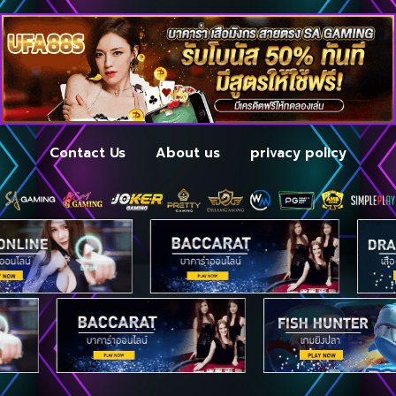
Contact Us
About us
privacy policy