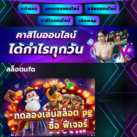
หน้าแรก
แทงบอลออนไลน์
สล็อตออนไลน์
คาสิโนออนไลน์
sitemap
สล็อตufa