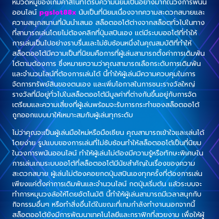
หมวดหมู่ของเกมคาสิโนที่ได้รับความนิยมเป็นอย่างมากในวงการพนัน
ออนไลน์
pgslot88x
นับเป็นที่นิยมเนื่องจากความสะดวกสบายและ
ความสนุกสนานที่มันนำเสนอ สล็อตออโต้ต่างจากสล็อตทั่วไปในทาง
ที่สามารถเล่นโดยไม่ต้องคลิกที่ปุ่มสปินเอง แต่มีระบบออโต้ที่ทำให้
การเล่นเป็นไปอย่างราบรื่นและไม่ซับซ้อนหนึ่งในคุณสมบัติที่ทำให้
สล็อตออโต้มีความเป็นที่นิยมคือการที่ผู้เล่นสามารถตั้งค่าการเดิมพัน
ได้ตามต้องการ ซึ่งหมายความว่าคุณสามารถเลือกระดับการเดิมพัน
และจำนวนไลน์ที่ต้องการเล่นได้ นี้ทำให้ผู้เล่นมีความควบคุมในการ
จัดการทรัพย์สินของตนเอง และเพิ่มโอกาสในการชนะรางวัลใหญ่
รางวัลที่มีอยู่ทั่วไปในสล็อตออโต้มีมูลค่าที่ต่างกันขึ้นอยู่กับการจัด
เตรียมและความเสี่ยงที่ผู้เล่นพร้อมจะรับการกระทำของสล็อตออโต้
ถูกออกแบบมาให้เหมาะสมกับผู้เล่นทุกระดับ
ไม่ว่าคุณจะเป็นผู้เล่นมือใหม่หรือมือเซียน คุณสามารถเข้าใจและเล่นได้
โดยง่าย รูปแบบของการเล่นที่ไม่ซับซ้อนทำให้สล็อตออโต้เป็นที่นิยม
ในวงการพนันออนไลน์ ทำให้ผู้เล่นไม่ต้องมีความรู้หรือทักษะพิเศษใน
การเล่นเกมระบบออโต้ที่สล็อตออโต้มีนัยสำคัญในเรื่องของความ
สะดวกสบาย ผู้เล่นไม่ต้องคอยกดปุ่มสปินเองทุกครั้งที่ต้องการเล่น
เพียงแค่ตั้งค่าการเดิมพันและจำนวนไลน์ กดปุ่มเริ่มต้น แล้วระบบจะ
ทำการหมุนวงล้อให้โดยอัตโนมัติ นี้ทำให้ผู้เล่นสามารถมีเวลาสนุกกับ
กิจกรรมอื่นๆ หรือทำสิ่งอื่นได้ในขณะที่เกมกำลังทำงานนอกจากนี้
สล็อตออโต้ยังมีการพัฒนาเทคโนโลยีและกราฟิกที่สวยงาม เพื่อให้ผู้