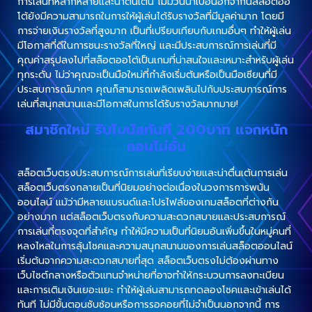
การเล่นที่หลากหลายและน่าตื่นเต้น ไม่มีวันน่าเบื่อนอกจากนี้สล็อตออ
โต้ยังมีความสามารถในการให้ผู้เล่นได้รับรางวัลที่มีมูลค่ามาก โดยมี
การจ่ายเงินรางวัลที่สูงมาก เป็นที่เปรียบเทียบกับเกมอื่นๆ ทำให้ผู้เล่น
มีโอกาสที่ดีในการชนะรางวัลที่ใหญ่ และมีประสบการณ์การเล่นที่มี
คุณค่าสรุปลงไปที่สล็อตออโต้เป็นเกมที่น่าสนใจและเหมาะสำหรับผู้เล่น
ทุกระดับ ไม่ว่าคุณจะเป็นมือใหม่ที่กำลังเริ่มต้นหรือเป็นมือเซียนที่มี
ประสบการณ์มากๆ คุณก็สามารถเพลิดเพลินไปกับประสบการณ์การ
เล่นที่สนุกสนานและมีโอกาสในการได้รับรางวัลมากมาย!
สมาชิกใหม่ รับโบนัสทันที 200บาท แจกหนัก
ถอนไม่อั้น
สล็อตเว็บตรงประสบการณ์การเล่นที่เรียบง่ายและน่าตื่นเต้นการเล่น
สล็อตเว็บตรงกลายเป็นที่นิยมอย่างต่อเนื่องในวงการการพนัน
ออนไลน์ แม้ว่ามีหลายแบรนด์และโปรไฟล์ของเกมสล็อตที่ต่างกัน
อย่างมาก แต่สล็อตเว็บตรงกับความสะดวกสบายและประสบการณ์
การเล่นที่ตรงจุดที่สำคัญ ทำให้มีความเป็นที่นิยมอันเพิ่มขึ้นในหมู่คนที่
หลงไหลในการลุ้นโชคและความสนุกสนานของการเล่นสล็อตออนไลน์
เริ่มต้นจากความสะดวกสบายที่สุด สล็อตเว็บตรงไม่ต้องผ่านทาง
เว็บไซต์กลางหรือตัวแทนจำหน่ายที่อาจทำให้กระบวนการลงทะเบียน
และการเติมเงินเยอะแยะ ทำให้ผู้เล่นสามารถทดลองโชคและเข้าเล่นได้
ทันที ไม่มีขั้นตอนซับซ้อนหรือการรอคอยที่ไม่จำเป็นนอกจากนี้ การ