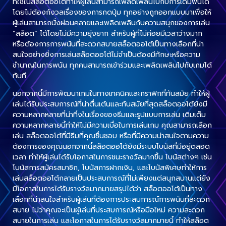
ที่ใช้ในสล็อตออโต้ทำให้ผู้เล่นสามารถเพลิดเพลินไปกับการเดิมพันได้
โดยไม่ต้องกังวลเรื่องของการกดปุ่ม ทุกอย่างถูกออกแบบมาเพื่อให้
ผู้เล่นสามารถนั่งผ่อนคลายและเพลิดเพลินกับความสนุกของการเล่น
“สล็อต” ได้โดยไม่มีความยุ่งยาก สำหรับผู้ที่ไม่ค่อยมีเวลาว่างมาก
หรือต้องการการพนันที่สะดวกสบายสล็อตออโต้เป็นทางเลือกที่น่า
สนใจอย่างยิ่งการเล่นสล็อตออโต้ไม่จำเป็นต้องมีทักษะหรือความ
ชำนาญในการพนัน ทุกคนสามารถเข้าร่วมและเพลิดเพลินไปกับเกมได้
ทันที
นอกจากนี้มีการพัฒนาเกมในทางเทคนิคและกราฟิกที่ทันสมัย ทำให้ผู้
เล่นได้รับประสบการณ์ที่น่าตื่นเต้นและทันสมัยที่สุดสล็อตออโต้ยังมี
ความหลากหลายที่น่าทึ่งในเรื่องของธีมและรูปแบบการเล่น เติมเต็ม
ความหลากหลายนี้ทำให้ไม่มีความเบื่อในการเล่นเกม คุณสามารถเลือก
เล่น สล็อตออโต้ที่มีธีมที่คุณชื่นชอบ หรือที่มีความน่าสนใจตามความ
ต้องการของคุณนอกจากนี้สล็อตออโต้ยังมีระบบโบนัสที่มีอยู่ตลอด
เวลา ทำให้ผู้เล่นได้รับโอกาสในการชนะรางวัลมากขึ้น โบนัสต่างๆ เช่น
โบนัสการสมัครสมาชิก, โบนัสการฝากเงิน, และโบนัสพิเศษทำให้การ
เล่นสล็อตออโต้กลายเป็นประสบการณ์ที่ไม่เพียงแต่สนุกสนานแต่ยัง
มีโอกาสในการได้รับรางวัลมากมายสรุปได้ว่า สล็อตออโต้เป็นทาง
เลือกที่น่าสนใจสำหรับผู้เล่นที่ต้องการประสบการณ์การพนันที่สะดวก
สบาย ไม่ว่าคุณจะเป็นผู้เล่นที่ประสบการณ์หรือมือใหม่ ความสะดวก
สบายในการเล่น และโอกาสในการได้รับรางวัลมากมายนี้ ทำให้สล็อต