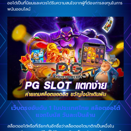
ออโต้เป็นที่นิยมและควรได้รับความสนใจจากผู้ที่ต้องการลงทุนในการ
พนันออนไลน์
เว็บตรงอันดับ 1 ในประเทศไทย สล็อตออโต้
แจกโบนัส วันละเป็นล้าน
สล็อตออโต้หรือที่เรียกกันอีกชื่อว่าสล็อตออโตมาติกเป็นหนึ่งใน