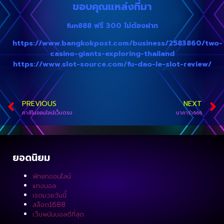
ขอบคุณแหล่งที่มา
fun888 ฟรี 300 ไม่ต้องฝาก
https://www.bangkokpost.com/business/2583860/two-
casino-giants-exploring-thailand
https://www.slot-source.com/fu-dao-le-slot-review/
PREVIOUS
NEXT
คาสิโนออนไลน์เว็บตรง
บาคาร่า666
ยอดนิยม
พักยกออนไลน์
แทงบอล
เรตมวยวันนี้
สล็อต1688
เว็บพนันบอลดีที่สุด