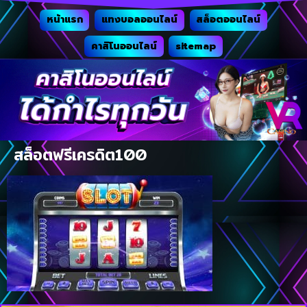
หน้าแรก
แทงบอลออนไลน์
สล็อตออนไลน์
คาสิโนออนไลน์
sitemap
สล็อตฟรีเครดิต100