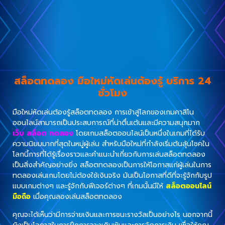
สล็อตทดลอง
มือใหม่หัดเล่นต้องรู้ บริการ 24
ชั่วโมง
มือใหม่หัดเล่นต้องรู้สล็อตทดลอง การเข้าสู่โลกของเกมคาสิโน
ออนไลน์สามารถเป็นประสบการณ์ที่น่าตื่นเต้นและมีความสนุกมาก
เว็บ สล็อต ทดลอง
โดยเกมสล็อตออนไลน์เป็นหนึ่งในเกมที่ได้รับ
ความนิยมมากที่สุดในหมู่ผู้เล่น สำหรับมือใหม่ที่กำลังเริ่มต้นลุ้นโชคใน
โลกนี้การที่ได้รู้เรื่องราวและคำแนะนำเกี่ยวกับการเล่นสล็อตทดลอง
เป็นสิ่งสำคัญอย่างยิ่ง สล็อตทดลองเป็นการให้โอกาสแก่ผู้เล่นในการ
ทดลองเล่นเกมโดยไม่ต้องใช้เงินจริง มันเป็นโอกาสที่ดีที่จะรู้จักกับรูป
แบบเกมต่างๆ และรู้จักกับฟีเจอร์ต่างๆ ที่เกมนั้นมีให้
สล็อตออนไลน์
มือถือ
เมื่อคุณลองเล่นสล็อตทดลอง
คุณจะได้เห็นว่ามีการจ่ายเงินและการชนะรางวัลเป็นอย่างไร
นอกจากนี้