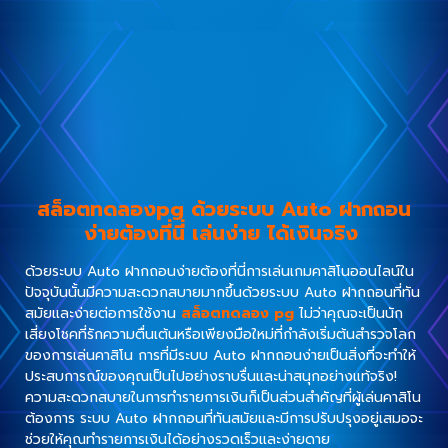
สล็อตทดลองpg
ด้วยระบบ Auto ฝากถอน
ง่ายต้องที่นี่ เล่นง่าย ได้เงินจริง
ด้วยระบบ Auto ฝากถอนง่ายต้องที่นี่การเล่นเกมคาสิโนออนไลน์ใน
ปัจจุบันนั้นมีความสะดวกสบายมากขึ้นด้วยระบบ Auto ฝากถอนที่ทัน
สมัยและง่ายต่อการใช้งาน
สล็อตทดลอง pg
ไม่ว่าคุณจะเป็นนัก
เสี่ยงโชคที่รักความตื่นเต้นหรือเพียงมือใหม่ที่กำลังเริ่มต้นสำรวจโลก
ของการเล่นคาสิโน การที่มีระบบ Auto ฝากถอนง่ายเป็นสิ่งที่จะทำให้
ประสบการณ์ของคุณเป็นไปอย่างราบรื่นและน่าสนุกอย่างแท้จริง!
ความสะดวกสบายในการทำรายการเงินก็เป็นส่วนสำคัญที่ผู้เล่นคาสิโน
ต้องการ ระบบ Auto ฝากถอนที่ทันสมัยและมีการปรับปรุงอยู่เสมอจะ
ช่วยให้คุณทำรายการเงินได้อย่างรวดเร็วและง่ายดาย