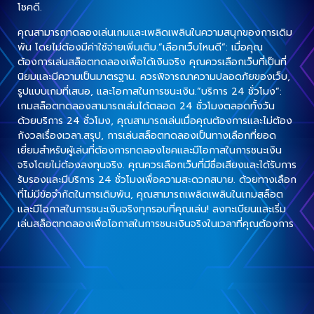
โชคดี.
คุณสามารถทดลองเล่นเกมและเพลิดเพลินในความสนุกของการเดิม
พัน โดยไม่ต้องมีค่าใช้จ่ายเพิ่มเติม.”เลือกเว็บไหนดี”: เมื่อคุณ
ต้องการเล่นสล็อตทดลองเพื่อได้เงินจริง คุณควรเลือกเว็บที่เป็นที่
นิยมและมีความเป็นมาตรฐาน. ควรพิจารณาความปลอดภัยของเว็บ,
รูปแบบเกมที่เสนอ, และโอกาสในการชนะเงิน.”บริการ 24 ชั่วโมง”:
เกมสล็อตทดลองสามารถเล่นได้ตลอด 24 ชั่วโมงตลอดทั้งวัน
ด้วยบริการ 24 ชั่วโมง, คุณสามารถเล่นเมื่อคุณต้องการและไม่ต้อง
กังวลเรื่องเวลา.สรุป, การเล่นสล็อตทดลองเป็นทางเลือกที่ยอด
เยี่ยมสำหรับผู้เล่นที่ต้องการทดลองโชคและมีโอกาสในการชนะเงิน
จริงโดยไม่ต้องลงทุนจริง. คุณควรเลือกเว็บที่มีชื่อเสียงและได้รับการ
รับรองและมีบริการ 24 ชั่วโมงเพื่อความสะดวกสบาย. ด้วยทางเลือก
ที่ไม่มีข้อจำกัดในการเดิมพัน, คุณสามารถเพลิดเพลินในเกมสล็อต
และมีโอกาสในการชนะเงินจริงทุกรอบที่คุณเล่น! ลงทะเบียนและเริ่ม
เล่นสล็อตทดลองเพื่อโอกาสในการชนะเงินจริงในเวลาที่คุณต้องการ