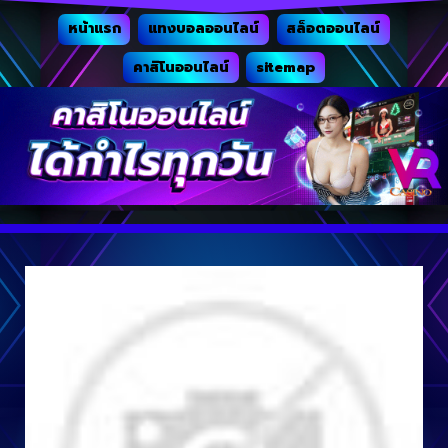
หน้าแรก
แทงบอลออนไลน์
สล็อตออนไลน์
คาสิโนออนไลน์
sitemap