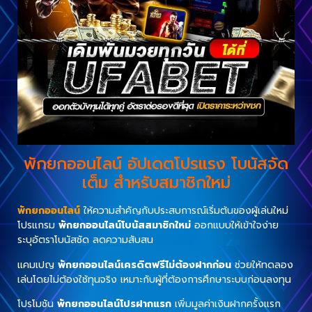
พักยกออนไลน์ อัปเดตโปรแรง โบนัสจัด
เต็ม สำหรับสมาชิกใหม่
พักยกออนไลน์
ให้ความสำคัญกับประสบการณ์เริ่มต้นของผู้เล่นใหม่
โปรแกรม
พักยกออนไลน์โบนัสสมาชิกใหม่
ออกแบบให้เข้าใจง่าย
ระบุอัตราโบนัสชัด ลดความสับสน
แคมเปญ
พักยกออนไลน์เครดิตฟรีไม่ต้องฝากก่อน
ช่วยให้ทดลอง
เล่นโดยไม่ต้องใช้ทุนจริง เหมาะกับผู้ที่ต้องการศึกษาระบบก่อนลงทุน
โปรโมชัน
พักยกออนไลน์โปรฝากแรก
เพิ่มมูลค่าเงินฝากครั้งแรก