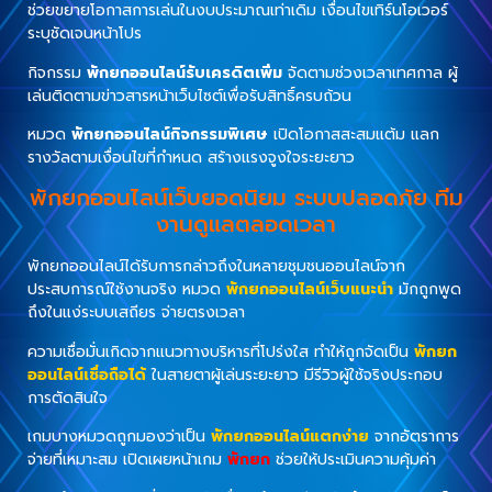
ช่วยขยายโอกาสการเล่นในงบประมาณเท่าเดิม เงื่อนไขเทิร์นโอเวอร์
ระบุชัดเจนหน้าโปร
กิจกรรม
พักยกออนไลน์รับเครดิตเพิ่ม
จัดตามช่วงเวลาเทศกาล ผู้
เล่นติดตามข่าวสารหน้าเว็บไซต์เพื่อรับสิทธิ์ครบถ้วน
หมวด
พักยกออนไลน์กิจกรรมพิเศษ
เปิดโอกาสสะสมแต้ม แลก
รางวัลตามเงื่อนไขที่กำหนด สร้างแรงจูงใจระยะยาว
พักยกออนไลน์เว็บยอดนิยม ระบบปลอดภัย ทีม
งานดูแลตลอดเวลา
พักยกออนไลน์ได้รับการกล่าวถึงในหลายชุมชนออนไลน์จาก
ประสบการณ์ใช้งานจริง หมวด
พักยกออนไลน์เว็บแนะนำ
มักถูกพูด
ถึงในแง่ระบบเสถียร จ่ายตรงเวลา
ความเชื่อมั่นเกิดจากแนวทางบริหารที่โปร่งใส ทำให้ถูกจัดเป็น
พักยก
ออนไลน์เชื่อถือได้
ในสายตาผู้เล่นระยะยาว มีรีวิวผู้ใช้จริงประกอบ
การตัดสินใจ
เกมบางหมวดถูกมองว่าเป็น
พักยกออนไลน์แตกง่าย
จากอัตราการ
จ่ายที่เหมาะสม เปิดเผยหน้าเกม
พักยก
ช่วยให้ประเมินความคุ้มค่า