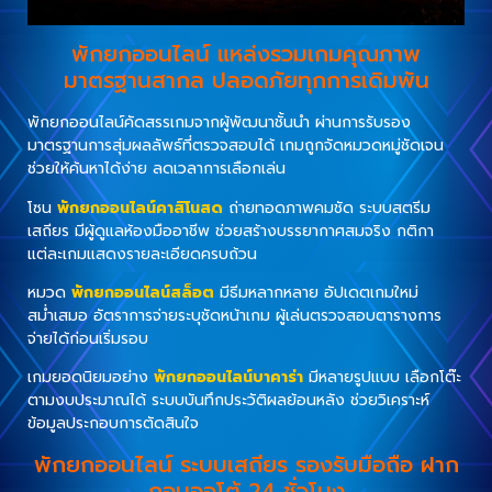
พักยกออนไลน์ แหล่งรวมเกมคุณภาพ
มาตรฐานสากล ปลอดภัยทุกการเดิมพัน
พักยกออนไลน์คัดสรรเกมจากผู้พัฒนาชั้นนำ ผ่านการรับรอง
มาตรฐานการสุ่มผลลัพธ์ที่ตรวจสอบได้ เกมถูกจัดหมวดหมู่ชัดเจน
ช่วยให้ค้นหาได้ง่าย ลดเวลาการเลือกเล่น
โซน
พักยกออนไลน์คาสิโนสด
ถ่ายทอดภาพคมชัด ระบบสตรีม
เสถียร มีผู้ดูแลห้องมืออาชีพ ช่วยสร้างบรรยากาศสมจริง กติกา
แต่ละเกมแสดงรายละเอียดครบถ้วน
หมวด
พักยกออนไลน์สล็อต
มีธีมหลากหลาย อัปเดตเกมใหม่
สม่ำเสมอ อัตราการจ่ายระบุชัดหน้าเกม ผู้เล่นตรวจสอบตารางการ
จ่ายได้ก่อนเริ่มรอบ
เกมยอดนิยมอย่าง
พักยกออนไลน์บาคาร่า
มีหลายรูปแบบ เลือกโต๊ะ
ตามงบประมาณได้ ระบบบันทึกประวัติผลย้อนหลัง ช่วยวิเคราะห์
ข้อมูลประกอบการตัดสินใจ
พักยกออนไลน์ ระบบเสถียร รองรับมือถือ ฝาก
ถอนออโต้ 24 ชั่วโมง