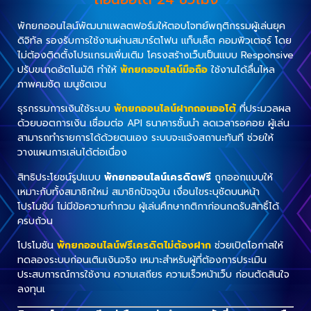
พักยกออนไลน์พัฒนาแพลตฟอร์มให้ตอบโจทย์พฤติกรรมผู้เล่นยุค
ดิจิทัล รองรับการใช้งานผ่านสมาร์ตโฟน แท็บเล็ต คอมพิวเตอร์ โดย
ไม่ต้องติดตั้งโปรแกรมเพิ่มเติม โครงสร้างเว็บเป็นแบบ Responsive
ปรับขนาดอัตโนมัติ ทำให้
พักยกออนไลน์มือถือ
ใช้งานได้ลื่นไหล
ภาพคมชัด เมนูชัดเจน
ธุรกรรมการเงินใช้ระบบ
พักยกออนไลน์ฝากถอนออโต้
ที่ประมวลผล
ด้วยบอตการเงิน เชื่อมต่อ API ธนาคารชั้นนำ ลดเวลารอคอย ผู้เล่น
สามารถทำรายการได้ด้วยตนเอง ระบบจะแจ้งสถานะทันที ช่วยให้
วางแผนการเล่นได้ต่อเนื่อง
สิทธิประโยชน์รูปแบบ
พักยกออนไลน์เครดิตฟรี
ถูกออกแบบให้
เหมาะกับทั้งสมาชิกใหม่ สมาชิกปัจจุบัน เงื่อนไขระบุชัดบนหน้า
โปรโมชัน ไม่มีข้อความกำกวม ผู้เล่นศึกษากติกาก่อนกดรับสิทธิ์ได้
ครบถ้วน
โปรโมชัน
พักยกออนไลน์ฟรีเครดิตไม่ต้องฝาก
ช่วยเปิดโอกาสให้
ทดลองระบบก่อนเติมเงินจริง เหมาะสำหรับผู้ที่ต้องการประเมิน
ประสบการณ์การใช้งาน ความเสถียร ความเร็วหน้าเว็บ ก่อนตัดสินใจ
ลงทุนเ