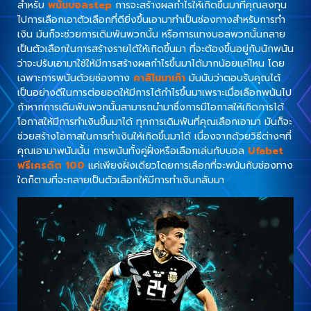
สำหรับ
พนันบอลstep
การจะสร้างผลกำไรให้เกิดขึ้นมาที่คุณลงทุน
ไปการเลือกเอาตัวเลือกที่ดียิ่งขึ้นเอามาทำเป็นช่องทางสำหรับการทำ
เงิน มันก็จะช่วยการเดิมพันพวกนั้น หรือการแทงบอลพวกนั้นกลาย
เป็นตัวเลือกในการสร้างรายได้ให้เกิดขึ้นมา ที่จะต้องขึ้นอยู่กับนักพนัน
ว่าจะปรับเอามาใช้ให้มีการสร้างผลกำไรขึ้นมาได้มากน้อยแค่ไหน โดย
เฉพาะการพนันด้วยช่องทาง
คาสิโนมาเก๊า
มันนับว่าตอบรับคุณได้
เป็นอย่างดีในการต่อยอดให้มีการได้กำไรขึ้นมาเพราะเมื่อเลือกพนันไป
ถ้าหากการเดิมพันพวกนั้นสามารถนำมาซึ่งการมีโอกาสให้เกิดการได้
โอกาสให้มีการทำเงินขึ้นมาได้ ทุกการเดิมพันที่คุณเลือกเอามา มันก็จะ
ช่วยสร้างโอกาสในการทำเงินให้เกิดขึ้นมาได้ เนื่องจากด้วยวิธีต่างๆที่
คุณเอามาพนันนั้น การพนันทั้งคู่ฝั่งหรือเลือกเล่นกับบอล
Ufabet
ฟรีเครดิต 100
แค่เพียงฝั่งเดียวโดยการเลือกที่จะพนันกับช่องทาง
ใดก็ตามที่จะกลายเป็นตัวเลือกให้มีการทำเงินกลับมา