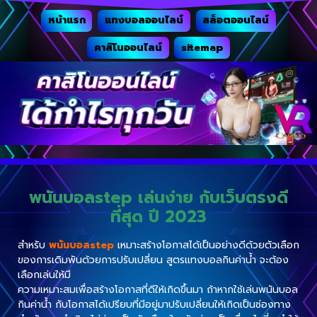
หน้าแรก
แทงบอลออนไลน์
สล็อตออนไลน์
คาสิโนออนไลน์
sitemap
พนันบอลstep เล่นง่าย กับเว็บตรงดี
ที่สุด ปี 2023
สำหรับ
พนันบอลstep
เหมาะสร้างโอกาสได้เป็นอย่างดีด้วยตัวเลือก
ของการเดิมพันด้วยการปรับเปลี่ยน สูตรแทงบอลกินค่าน้ำ จะต้อง
เลือกเล่นให้มี
ความเหมาะสมเพื่อสร้างโอกาสที่ดีให้เกิดขึ้นมา ถ้าหากใช้เล่นพนันบอล
กินค่าน้ำ กับโอกาสได้เปรียบที่มีอยู่มาปรับเปลี่ยนให้เกิดเป็นช่องทาง