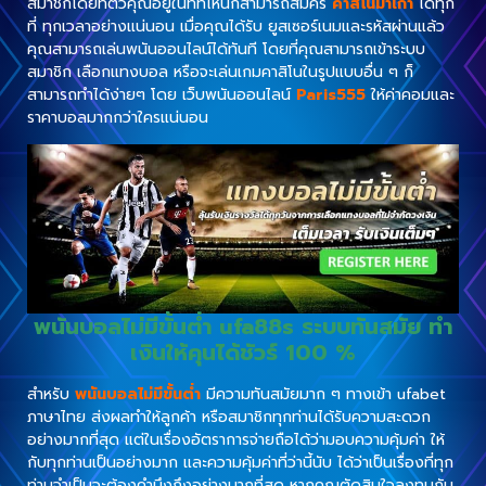
สมาชิกโดยที่ตัวคุณอยู่ในที่ที่ไหนก็สามารถสมัคร
คาสิโนมาเก๊า
ได้ทุก
ที่ ทุกเวลาอย่างแน่นอน เมื่อคุณได้รับ ยูสเซอร์เนมและรหัสผ่านแล้ว
คุณสามารถเล่นพนันออนไลน์ได้ทันที โดยที่คุณสามารถเข้าระบบ
สมาชิก เลือกแทงบอล หรือจะเล่นเกมคาสิโนในรูปแบบอื่น ๆ ก็
สามารถทำได้ง่ายๆ โดย เว็บพนันออนไลน์
Paris555
ให้ค่าคอมและ
ราคาบอลมากกว่าใครแน่นอน
พนันบอลไม่มีขั้นต่ำ ufa88s ระบบทันสมัย ทำ
เงินให้คุนได้ชัวร์ 100 %
สำหรับ
พนันบอลไม่มีขั้นต่ำ
มีความทันสมัยมาก ๆ ทางเข้า ufabet
ภาษาไทย ส่งผลทำให้ลูกค้า หรือสมาชิกทุกท่านได้รับความสะดวก
อย่างมากที่สุด แต่ในเรื่องอัตราการจ่ายถือได้ว่ามอบความคุ้มค่า ให้
กับทุกท่านเป็นอย่างมาก และความคุ้มค่าที่ว่านี้นับ ได้ว่าเป็นเรื่องที่ทุก
ท่านจำเป็นจะต้องคำนึงถึงอย่างมากที่สุด หากคุณตัดสินใจลงทุนกับ