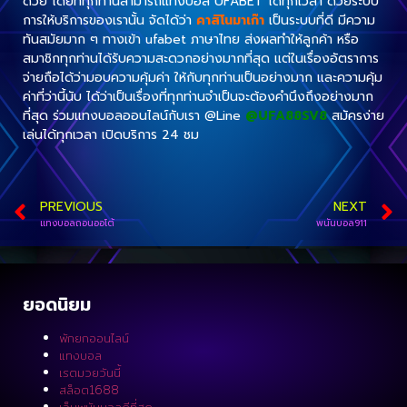
ด้วย โดยที่ทุกท่านสามารถแทงบอล UFABET ได้ทุกเวลา ด้วยระบบ
การให้บริการของเรานั้น จัดได้ว่า
คาสิโนมาเก๊า
เป็นระบบที่ดี มีความ
ทันสมัยมาก ๆ ทางเข้า ufabet ภาษาไทย ส่งผลทำให้ลูกค้า หรือ
สมาชิกทุกท่านได้รับความสะดวกอย่างมากที่สุด แต่ในเรื่องอัตราการ
จ่ายถือได้ว่ามอบความคุ้มค่า ให้กับทุกท่านเป็นอย่างมาก และความคุ้ม
ค่าที่ว่านี้นับ ได้ว่าเป็นเรื่องที่ทุกท่านจำเป็นจะต้องคำนึงถึงอย่างมาก
ที่สุด ร่วมแทงบอลออนไลน์กับเรา @Line
@UFA88SV8
สมัครง่าย
เล่นได้ทุกเวลา เปิดบริการ 24 ชม
PREVIOUS
NEXT
แทงบอลถอนออโต้
พนันบอล911
ยอดนิยม
พักยกออนไลน์
แทงบอล
เรตมวยวันนี้
สล็อต1688