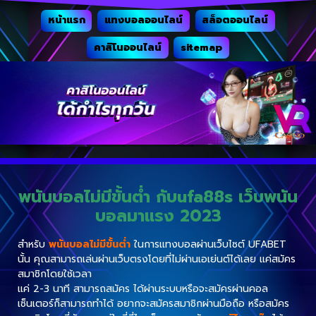
หน้าแรก
แทงบอลออนไลน์
สล็อตออนไลน์
คาสิโนออนไลน์
sitemap
พนันบอลไม่มีขั้นต่ำ กับufa88s เว็บพนัน
บอลมาแรง 2023
สำหรับ
พนันบอลไม่มีขั้นต่ำ
ในการแทงบอลผ่านเว็บไซต์ UFABET
นั้น คุณสามารถเล่นผ่านเว็บตรงโดยที่ไม่ผ่านเอเย่นต์ได้เลย แค่สมัคร
สมาชิกโดยใช้เวลา
แค่ 2-3 นาที สามารถสมัคร ได้ผ่านระบบหรือจะสมัครผ่านคอล
เซ็นเตอร์ก็สามารถทำได้ อยากจะสมัครสมาชิกผ่านมือถือ หรือสมัคร