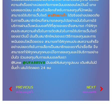
ความสำเร็จอย่างปลอดภัยการพนันบอลออนไลน์วันนี้ แทง
บอลยอดนิยม จะเป็นตัวเลือกสำหรับการลงทุนที่นักพนัน
สามารถใช้บริการเว็บไซต์
คาสิโนมาเก๊า
ได้จริงอย่างปลอดภัย
ในการเป็นสมาชิกใหม่ก็สามารถลงทุนได้อย่างมั่นใจในการใช้
บริการผ่านเว็บพนันบอลที่ดีที่สุดของเราจึงสามารถ ทำให้ทุก
คนประสบความสำเร็จในการตัดสินใจในการใช้บริการเว็บไซต์
ของเราวันนี้ มันเป็นสมาชิกใหม่ของเราวิธีการลงทุนและการ
พนันออนไลน์โดยตรง สามารถทำให้ทุกคนประสบความสำเร็จ
อย่างปลอดภัยในการเลือกเป็นสมาชิกของเราที่น่าเชื่อถือ จึง
สามารถทําให้ทุกคนทุกคนจะมีโอกาสลงทุนและใช้บริการอย่าง
มั่นใจ ร่วมลงทุนกับการเล่นบอลกับเรา
@Line
@UFA88SV8
มีบอลให้เล่นทุกรูปแบบ เดิมพันไม่มี
ขั้นต่ำ เล่นได้ตลอด 24 ชม
PREVIOUS
NEXT
พนันบอลสูงต่ำ
แทงบอล911