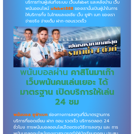
บริการท่านผู้เล่นทั้งระบบ เว็บufabet และหลังบ้าน เว็บ
พนันออนไลน์
ufabet888
ของเรานั้นเป้นผู้นำในการ
ให้บริการทั้ง ในไทยและเอเซีย เว็บ ยูฟ้า เบท ของเรา
จ่ายจริง จ่ายเต็ม ฝาก-ถอนรวดเร็ว
พนันบอลผ่าน
คาสิโนมาเก๊า
เว็บพนันคนเล่นเยอะ ได้
มาตรฐาน เปิดบริการให้เล่น
24 ชม
พนันบอล ยูฟ่าเบท
ช่องทางการลงทุนที่มีมาตรฐานการ
บริการที่ยอดเยี่ยม ฝาก ถอน รวดเร็ว บริการตลอด 24
ชั่วโมง การพนันบอลออนไลน์โดยตรงวิธีการลงทุน และ การ
พนันบอลออนไลน์ของเราสามารถทำให้นักเรียนทุกคน ประสบ