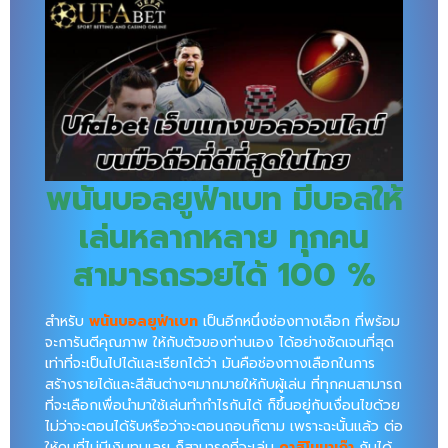
พนันบอลยูฟ่าเบท มีบอลให้
เล่นหลากหลาย ทุกคน
สามารถรวยได้ 100 %
สำหรับ
พนันบอลยูฟ่าเบท
เป็นอีกหนึ่งช่องทางเลือก ที่พร้อม
จะการันตีคุณภาพ ให้กับตัวของท่านเอง ได้อย่างชัดเจนที่สุด
เท่าที่จะเป็นไปได้และเรียกได้ว่า มันคือช่องทางเลือกในการ
สร้างรายได้และสีสันต่างๆมากมายให้กับผู้เล่น ที่ทุกคนสามารถ
ที่จะเลือกเพื่อนำมาใช้เล่นทำกำไรกันได้ ก็ขึ้นอยู่กับเงื่อนไขด้วย
ไม่ว่าจะตอนได้รับหรือว่าจะตอนถอนก็ตาม เพราะฉะนั้นแล้ว ต่อ
ให้คนที่ไม่มีเงินทุนเลย ก็สามารถที่จะเล่น
คาสิโนมาเก๊า
กันได้