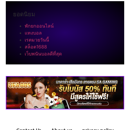
ยอดนิยม
พักยกออนไลน์
แทงบอล
เรตมวยวันนี้
สล็อต1688
เว็บพนันบอลดีที่สุด