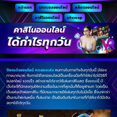
หน้าแรก
แทงบอลออนไลน์
สล็อตออนไลน์
คาสิโนออนไลน์
sitemap
ป๊อกเด้งออนไลน์ ทดลองเล่น
หนทางในการทำเงินทุกวันนี้ มีช่อง
ทางมากมาย กับการใช้โลกออนไลน์เป็นเครื่องมือที่ทำให้เราได้มีวิธีที่
แปลกใหม่ รวดเร็ว สร้างรายได้จากวิธีเล่นคาสิโนสด ซึ่งขณะนี้ มี
เว็บไซต์ที่นักลงทุนให้ความเชื่อมั่นมากที่สุดนั่นก็คือยูฟ่าเบท โดยเป็น
เว็บแห่งเจ้าพ่อคาสิโน ที่มีเกมมากมายให้เล่นทุกวันไม่มีเบื่อ ซึ่งบาคาร่า
เป็นเกมไพ่เกมหนึ่ง ที่เล่นง่าย เป็นอันดับต้นๆในการที่ทำให้เราได้มีเงิน
สดๆใช้ได้ทุกวัน