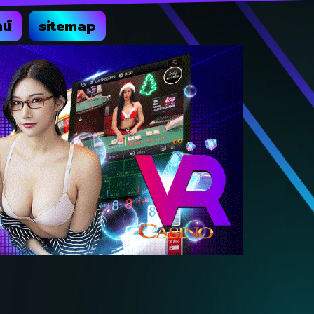
น์
sitemap