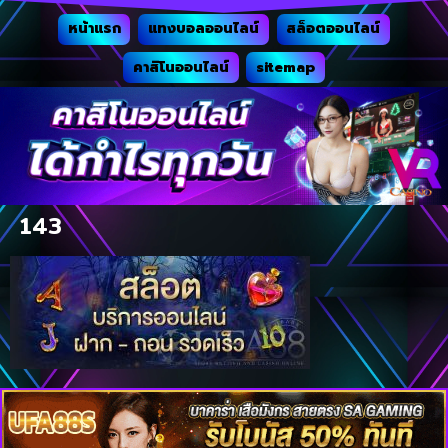
หน้าแรก
แทงบอลออนไลน์
สล็อตออนไลน์
คาสิโนออนไลน์
sitemap
143