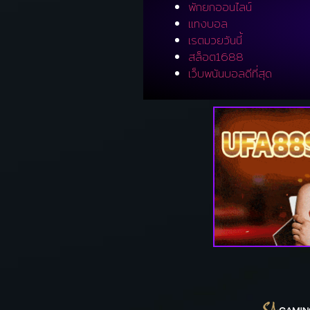
พักยกออนไลน์
แทงบอล
เรตมวยวันนี้
สล็อต1688
เว็บพนันบอลดีที่สุด