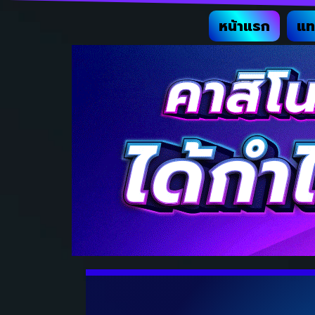
หน้าแรก
แท