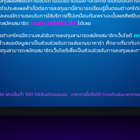
ุนผลลัพธ์ในการใช้บริการของเราเป็นอย่างไรศึกษาขั้นตอนในการลง
งไรประสบผลสำเร็จต่อการลงทุนมานี่สามารถเรียนรู้ขั้นตอนต่างๆได
ะคนมีความชอบในการใช้บริการที่ไม่เหมือนกันเพราะฉะนั้นผลลัพธ์ใ
รถสมัครสมาชิก
ทางเข้า UFABET 169
ได้เลย
การต่างๆใครมีความสนใจในการลงทุนสามารถสมัครสมาชิกเว็บไซต์
ทา
เสนอข้อมูลมาเป็นส่วนช่วยในการเล่นเกมบาคาร่า ศึกษาเกี่ยวกับกา
ลงทุนสามารถสมัครสมาชิกเว็บไซต์เพื่อเป็นส่วนช่วยในการลงทุนและกา
ต ฝากขั้นต่ํา 100 ได้เงินจริงแน่นอน
บาคาร่าเชื่อถือได้ ทางเข้าเล่นบาคาร่า