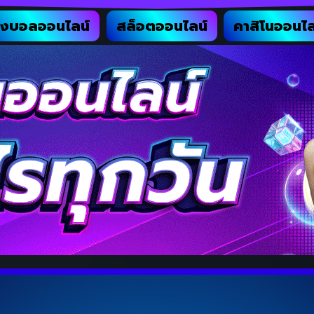
งบอลออนไลน์
สล็อตออนไลน์
คาสิโนออนไล