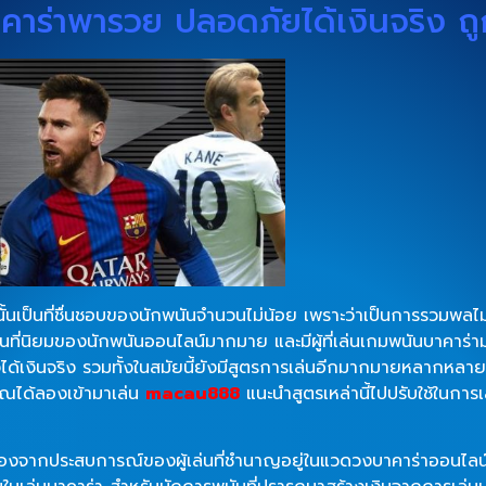
บาคาร่าพารวย ปลอดภัยได้เงินจริง
ั้นเป็นที่ชื่นชอบของนักพนันจำนวนไม่น้อย เพราะว่าเป็นการรวมพลไ
เป็นที่นิยมของนักพนันออนไลน์มากมาย และมีผู้ที่เล่นเกมพนันบาคาร่
งได้เงินจริง รวมทั้งในสมัยนี้ยังมีสูตรการเล่นอีกมากมายหลากหลา
ุณได้ลองเข้ามาเล่น
macau888
แนะนำสูตรเหล่านี้ไปปรับใช้ในการ
กรองจากประสบการณ์ของผู้เล่นที่ชำนาญอยู่ในแวดวงบาคาร่าออนไลน์ 