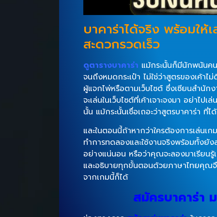
บาคาร่าได้จริง พร้อมให้
สะดวกรวดเร็ว
ดูตารางบาคาร่า
แม้กระนั้นก็มีนักพนันค
จนถึงหมดกระเป๋า ไม่ใช่ว่าสูตรของเค้าไม่ด
ผู้แจกไพ่หรือตามเว็บไซต์ ซึ่งเซียนสำนั
จะเล่นในเว็บไซต์ที่เค้าเจาะจงมา อย่าไปเล
นั้น แม้กระนั้นเชื่อเถอะว่าสูตรบาคาร่า ท
และในตอนนี้ถ้าหากว่าใครต้องการเล่นเก
ทำการทดลองและใช้งานจริงพร้อมทั้งยังส
อย่างแน่นอน หรือว่าคุณจะลองมาเรียนรู้เ
และอธิบายทุกขั้นตอนด้วยภาษาไทยคุณจึง
จากเกมนี้ก็ได้
สมัครบาคาร่า 