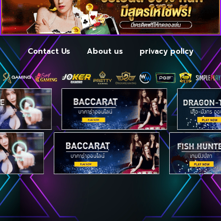
Contact Us
About us
privacy policy