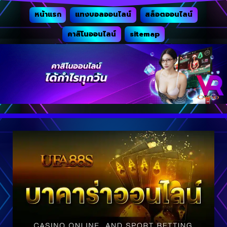
หน้าแรก
แทงบอลออนไลน์
สล็อตออนไลน์
คาสิโนออนไลน์
sitemap