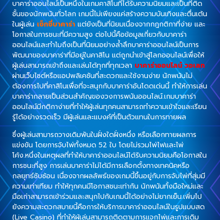
บาคาร่าออนไลน์เป็นหนึ่งในเกมคาสิโนที่ได้รับความนิยมและเป็นที่ติด
ชั้นของนักพนันทั่วโลก เกมนี้ไม่เพียงแค่สร้างความบันเทิงและตื่นเต้น
ในผู้เล่น
เซ็กซี่บาคาร่า
แต่ยังเป็นที่นิยมเนื่องจากกฎกติกาที่ง่าย และ
โอกาสในการชนะที่มีความสูง ต่อไปนี้คือข้อมูลเกี่ยวกับบาคาร่า
ออนไลน์และทำไมถึงเป็นที่นิยมอย่างล้ำลึกบาคาร่าออนไลน์เป็นการ
พัฒนาของบาคาร่าที่มีอยู่ในคาสิโน แต่ถูกนำเข้าสู่โลกออนไลน์เพื่อให้
ผู้เล่นสามารถเข้าถึงและเล่นได้ทุกที่ทุกเวลา
บาคาร่าออนไลน์ วอเลท
ผ่านเว็บไซต์หรือแอปพลิเคชันที่สะดวกและใช้งานง่าย นักพนันไม่
ต้องการไปที่คาสิโนเพื่อที่จะสนุกกับบาคาร่าอันโดดเด่นนี้ ทำให้การเล่น
บาคาร่ากลายเป็นส่วนสำคัญของวงการพนันออนไลน์.เกมบาคาร่า
ออนไลน์มีกติกาง่ายที่ทำให้ผู้เล่นทุกคนสามารถทำความเข้าใจและเรียน
รู้ได้อย่างรวดเร็ว มีผู้เล่นและแบงค์ที่เป็นตัวแทนในการทายผล
ซึ่งผู้เล่นสามารถวางเดิมพันในฝั่งใดฝั่งหนึ่ง หรือเลือกทายผลการ
แข่งขัน โดยการจับไพ่ทั้งหมด 52 ใบ โดยไม่รวมไพ่ไฟและไพ่
โค้ง.หนึ่งในเหตุผลที่ทำให้บาคาร่าออนไลน์ได้รับความนิยมคือโอกาสใน
การชนะที่สูง การเล่นบาคาร่าไม่ได้มีการเลือกตั้งทางเทคนิคหรือ
กลยุทธ์ซับซ้อน เนื่องจากผลลัพธ์ของเกมนี้ขึ้นอยู่กับการจับไพ่ที่สุ่มมี
ความเท่าเทียม ทำให้ทุกคนมีโอกาสชนะเท่ากัน นักพนันทั้งมือใหม่และ
มือเก่าสามารถเข้าร่วมและสนุกไปกับเกมนี้ได้อย่างไม่ยากเย็น.เพิ่มไป
ยังความสะดวกสบายนี้คือการให้บริการบาคาร่าออนไลน์ในรูปแบบสด
(Live Casino) ที่ทำให้ผู้เล่นสามารถติดตามการแจกไพ่และการเดิม