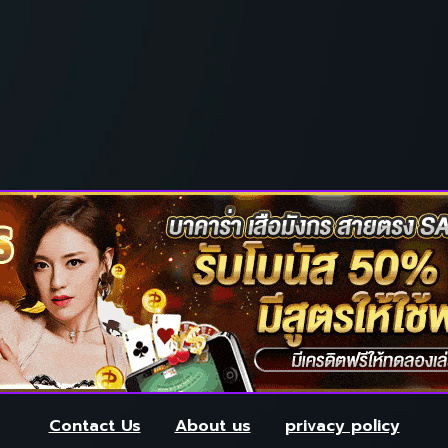
Contact Us
About us
privacy policy