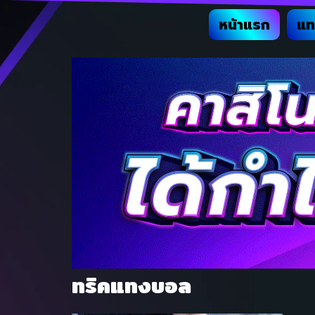
Skip
หน้าแรก
แท
to
content
ทริคแทงบอล