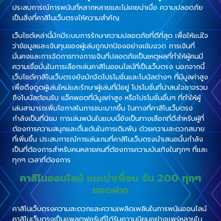
ประสบการณ์การพนันที่หลากหลายและไม่เคยน่าเบื่อ ความปลอดภัย
เป็นสิ่งที่คาสิโนเว็บตรงให้ความสำคัญ
เว็บไซต์เหล่านี้มักมีระบบการรักษาความปลอดภัยที่ดีที่สุด เพื่อให้แน่ใจ
ว่าข้อมูลและเงินทุนของผู้เล่นถูกปกป้องอย่างเข้มงวด การเงินที่
มั่นคงและการจัดการทางการเงินที่ปลอดภัยเป็นเหตุผลที่ทำให้ผู้คนมี
ความเชื่อมั่นในการเลือกเล่นคาสิโนออนไลน์ที่เป็นเว็บตรง นอกจากนี้
เว็บไซต์คาสิโนเว็บตรงยังมักจัดโปรโมชั่นและโบนัสต่างๆ ที่มีมูลค่าสูง
เพื่อดึงดูดผู้เล่นใหม่และรักษาผู้เล่นที่มีอยู่ โปรโมชั่นที่น่าสนใจอาจรวม
ถึงโบนัสต้อนรับ แจ็คพอตที่มีมูลค่าสูง หรือโปรโมชั่นอื่นๆ ที่ทำให้ผู้
เล่นสามารถเพิ่มโอกาสในการชนะมากขึ้น ในทางที่คาสิโนเว็บตรง
กำลังเป็นที่นิยม การเล่นพนันในแบบนี้ยังเป็นทางเลือกที่ดีสำหรับผู้ที่
ต้องการความสนุกและตื่นเต้นในการเดิมพัน ด้วยความสะดวกสบาย
ที่เพิ่มขึ้น ประสบการณ์การเล่นเกมที่คาสิโนเว็บตรงนำเสนอนั้นกำลัง
เป็นที่ต้องการสำหรับคนหลายคนที่ต้องการความบันเทิงในทุกๆ ที่และ
ทุกๆ เวลาที่ต้องการ
คาสิโนออนไลน์ แนะนำเพื่อน รับ 200 ทุกๆ
ยอดฝาก
คาสิโนเว็บตรงความสะดวกและความเพลิดเพลินในการพนันออนไลน์
คาสิโนเว็บตรงเป็นแพลตฟอร์มที่ได้รับความนิยมอย่างแพร่หลายใน