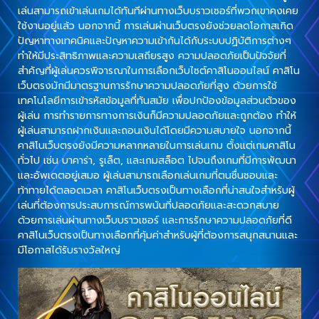
เล่นสามารถเข้าเล่นเกมได้ทันทีผ่านทางเว็บบราวเซอร์ที่พวกเขาคงเคย
ใช้งานอยู่แล้ว นอกจากนี้ การเล่นผ่านเว็บตรงยังช่วยลดโอกาสเกิด
ปัญหาทางเทคนิคและปัญหาความเข้ากันได้กับระบบปฏิบัติการต่างๆ
ทำให้มีประสิทธิภาพและความเสถียรสูง ความปลอดภัยเป็นปัจจัยที่
สำคัญที่ผู้เล่นควรพิจารณาในการเลือกเว็บไซต์คาสิโนออนไลน์ คาสิโน
เว็บตรงมักมีมาตรฐานการรักษาความปลอดภัยที่สูง ด้วยการใช้
เทคโนโลยีการเข้ารหัสข้อมูลที่ทันสมัย เพื่อปกป้องข้อมูลส่วนตัวของ
ผู้เล่น การทำรายการทางการเงินก็มีความปลอดภัยและถูกต้อง ทำให้
ผู้เล่นสามารถฝากเงินและถอนเงินได้โดยมีความสบายใจ นอกจากนี้
คาสิโนเว็บตรงยังมีความหลากหลายในการเล่นเกม ตั้งแต่เกมคาสิโน
ทั่วไป เช่น บาคาร่า, รูเล็ต, และเกมสล็อต ไปจนถึงเกมที่มีการพัฒนา
และอัพเดตอยู่เสมอ ผู้เล่นสามารถเลือกเล่นเกมที่ตนชื่นชอบและ
ท้าทายได้ตลอดเวลา คาสิโนเว็บตรงเป็นทางเลือกที่น่าสนใจสำหรับผู้
เล่นที่ต้องการประสบการณ์การพนันที่ปลอดภัยและสะดวกสบาย
ด้วยการเล่นผ่านทางเว็บบราวเซอร์ และการรักษาความปลอดภัยที่ดี
คาสิโนเว็บตรงเป็นทางเลือกที่คุ้มค่าสำหรับผู้ที่ต้องการสนุกสนานและ
มีโอกาสได้รับรางวัลใหญ่