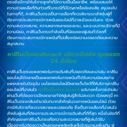
ตรงยังมีการให้บริการลูกค้าที่มีความเป็นมืออาชีพ, พร้อมเสมอให้
ความช่วยเหลือที่ทันท่วงทีในกรณีที่มีปัญหาหรือข้อสงสัย สรุปลงไป
ในทางที่ดี, คาสิโนเว็บตรงเป็นทางเลือกที่ควรพิจารณาสำหรับผู้ที่
ต้องการประสบการณ์การพนันออนไลน์ที่น่าสนใจและมั่นคง. ด้วย
ความสะดวกสบาย, ความหลากหลายของเกม, และระบบการบริการที่มี
ความนิยม, คาสิโนเว็บตรงกำลังเป็นที่นิยมของผู้เล่นทั่วโลกที่
ต้องการประสบการณ์การพนันที่ไม่เสี่ยงต่อความปลอดภัยและความ
สนุกสนาน.
คาสิโนเว็บตรงlucac4 บริการด้วยใจ ดูแลแชท
24 ชั่วโมง
คาสิโนเว็บตรงแพลตฟอร์มการเดิมพันที่ปลอดภัยและน่าเล่น คาสิโน
ออนไลน์ได้กลายเป็นแพลตฟอร์มการพนันที่ได้รับความนิยมอย่าง
แพร่หลายในปัจจุบัน บนโลกออนไลน์มีหลายเว็บไซต์ที่ให้บริการคาสิโน
ออนไลน์ที่น่าสนใจ
คาสิโนเว็บตรง lucac4
แต่บางครั้งการเข้าเล่น
ผ่านเว็บที่ต้องดาวน์โหลดอาจทำให้ผู้เล่นรู้สึกไม่สะดวก ด้วยเหตุนี้ คา
สิโนเว็บตรงกลับเข้ามามีบทบาทสำคัญในวงการพนันออนไลน์ ด้วย
การให้บริการที่สะดวกสบายและปลอดภัย ซึ่งเป็นทางเลือกที่น่าสนใจ
สำหรับผู้เล่นที่ต้องการประสบการณ์การเดิมพันที่ดีที่สุด หนึ่งในข้อดีที่
สำคัญของคาสิโนเว็บตรงคือความสะดวกสบายที่ผู้เล่นได้รับ
เนื่องจากไม่ต้องดาวน์โหลดแอพพลิเคชันหรือโปรแกรมเพิ่มเติม ผู้