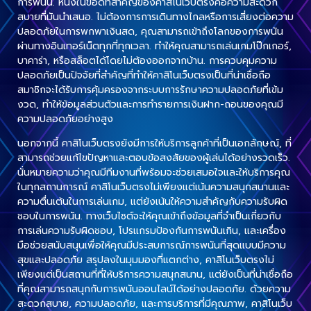
การพนัน. หนึ่งในข้อดีที่สำคัญของคาสิโนเว็บตรงคือความสะดวก
สบายที่มันนำเสนอ. ไม่ต้องการการเดินทางไกลหรือการเสี่ยงต่อความ
ปลอดภัยในการพกพาเงินสด, คุณสามารถเข้าถึงโลกของการพนัน
ผ่านทางอินเทอร์เน็ตทุกที่ทุกเวลา. ทำให้คุณสามารถเล่นเกมโป๊กเกอร์,
บาคาร่า, หรือสล็อตได้โดยไม่ต้องออกจากบ้าน. การควบคุมความ
ปลอดภัยเป็นปัจจัยที่สำคัญที่ทำให้คาสิโนเว็บตรงเป็นที่น่าเชื่อถือ
สมาชิกจะได้รับการคุ้มครองจากระบบการรักษาความปลอดภัยที่เข้ม
งวด, ทำให้ข้อมูลส่วนตัวและการทำรายการเงินฝาก-ถอนของคุณมี
ความปลอดภัยอย่างสูง
นอกจากนี้ คาสิโนเว็บตรงยังมีการให้บริการลูกค้าที่เป็นเอกลักษณ์, ที่
สามารถช่วยแก้ไขปัญหาและตอบข้อสงสัยของผู้เล่นได้อย่างรวดเร็ว.
นั่นหมายความว่าคุณมีทีมงานที่พร้อมจะช่วยเสมอใจและให้บริการคุณ
ในทุกสถานการณ์ คาสิโนเว็บตรงไม่เพียงแต่เน้นความสนุกสนานและ
ความตื่นเต้นในการเล่นเกม, แต่ยังเน้นให้ความสำคัญกับความรับผิด
ชอบในการพนัน. ทางเว็บไซต์จะให้คุณเข้าถึงข้อมูลที่จำเป็นเกี่ยวกับ
การเล่นความรับผิดชอบ, โปรแกรมป้องกันการพนันเกิน, และเครื่อง
มือช่วยสนับสนุนเพื่อให้คุณมีประสบการณ์การพนันที่สุดแบบมีความ
สุขและปลอดภัย สรุปลงในมุมมองที่แตกต่าง, คาสิโนเว็บตรงไม่
เพียงแต่เป็นสถานที่ที่ให้บริการความสนุกสนาน, แต่ยังเป็นที่น่าเชื่อถือ
ที่คุณสามารถสนุกกับการพนันออนไลน์ได้อย่างปลอดภัย. ด้วยความ
สะดวกสบาย, ความปลอดภัย, และการบริการที่มีคุณภาพ, คาสิโนเว็บ