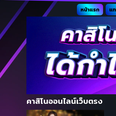
หน้าแรก
แท
คาสิโนออนไลน์เว็บตรง