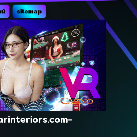
น์
sitemap
arinteriors.com-