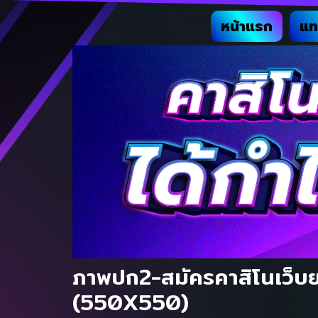
หน้าแรก
แท
ภาพปก2-สมัครคาสิโนเว็บ
(550X550)