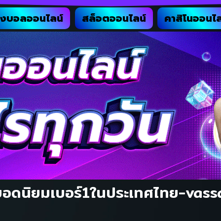
งบอลออนไลน์
สล็อตออนไลน์
คาสิโนออนไล
ยอดนิยมเบอร์1ในประเทศไทย-vass