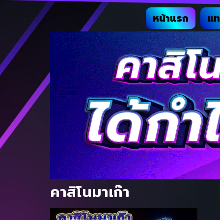
หน้าแรก
แท
คาสิโนมาเก๊า