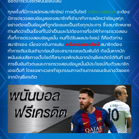
ออกจากเว็บไซต์พนันออนไลน์
ทุกครั้งที่มีการสมัครสมาชิกใหม่ ทางเว็บไซต์
กติกา ufabet
จะต้อง
มีการตรวจสอบข้อมูลของสมาชิกที่เข้ามาทำการสมัครว่าข้อมูลทุก
อย่างต้องเป็นข้อมูลที่ถูกต้องและเป็นจริงทุกประการ ซึ่งสมาชิกหลาย
ท่านคิดว่าเป็นเรื่องที่ไม่จำเป็นและไม่ต้องการที่จะให้ทำการตรวจสอบ
ทั้งที่การตรวจสอบข้อมูลนั้น คนที่ได้รับผลประโยชน์ ก็คือตัวท่าน
สมาชิกเอง เนื่องจากในการเล่น
พนันบอลออนไลน์
สมาชิกต้อง
ทำการเติมเงินเข้ามาก่อนจึงจะสามารถลงเดิมพันได้ ดังนั้นหากนัก
พนันเล่นเสียทางเว็บไซต์ก็สามารถหักเงินจากบัญชีเครดิตได้ทันที แต่
การยืนยันตัวตนและการตรวจสอบข้อมูลนั้นมีประโยชน์กับตัวสมาชิก
เองเต็มที โดยเฉพาะเวลาทำธุรกรรมทางด้านการถอนเงินรางวัลออก
จากบัญชีเครดิต