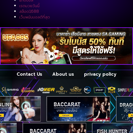
เรตมวยวันนี้
สล็อต1688
เว็บพนันบอลดีที่สุด
Contact Us
About us
privacy policy