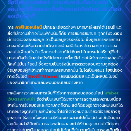
ข้อดีของ ufabet การเล่นพนันถือว่าพนัน
ออนไลน์เป็นแหล่งที่สร้างรายได้สมัครไวไม่ต้อง
รอเจ้าหน้าที่
การ
คาสิโนออนไลน์
มีรายละเอียดต่างๆ มากมายให้เราได้เรียนร็ แต่
สิ่งที่มีความสำคัญไม่แพ้กันนั่นก็คือ การสมัครสมาชิก ทุกครั้งจะต้อง
มีการตรวจสอบข้อมูล ว่าเป็นข้อมูลจริงหรือไม่ ซึ่งผู้สมัครหลายท่าน
อาจจะยังไม่เห็นความสำคัญ และมักจะมีข้อสงสัยว่าจะทำการตรวจ
สอบไปเพื่ออะไร ในเมื่อการเข้าเล่นก็ไม่เห็นหน้าในการเล่นจริง ผู้ที่เข้า
มาเล่นมีหน้าเป็นอย่างไรก็ไม่สามารถที่จะรู้ได้ ต่อให้ทำการตรวจสอบไป
ก็คงไม่มีประโยชน์ ซึ่งความเป็นจริงนั้นการตรวจสอบความถูกต้อง
ข้อมูลของผู้ที่เข้ามาทำการสมัครสมาชิกนั้น ไม่ได้เป็นผลประโยชน์ของ
ทางเว็บไซต์
ทางเข้า Ufabet
เลยแม้แต่น้อย แต่เป็นผลประโยชน์
ของสมาชิกที่เข้ามาเล่นพนันออนไลน์ต่างหาก
เทคนิคการวางแผนการเงินที่ได้จากการแทงบอลออนไลน์
ufabet
เว็บตรงทางเข้า
ถือว่าเป็นเงินที่ได้มาจากการลงทุนและความเหนื่อย
ยากในการใช้สมองและความคิดก็ตาม แต่ก็ต้องรู้จักวางแผนเงินที่ได้
มากอย่างรู้คุณค่า อย่านำเงินกำไรที่ได้ทั้งหมดไปเที่ยวใช้จ่ายอย่างสุ
รุยสุร่าย ไร้สาระทั้งหมด แต่ให้แบ่งบางส่วนไปเก็บไว้บ้างไว้ใช้ในยาม
ฉุกเฉิน แล้วชีวิตะในการเล่นพนันบอลจะทำให้ท่านสุขสบายได้ไม่ยาก
จากการเล่นพนันบอลออนไลน์ไม่ได้อยู่ที่จำนวนเงินในการลงเดิมพัน