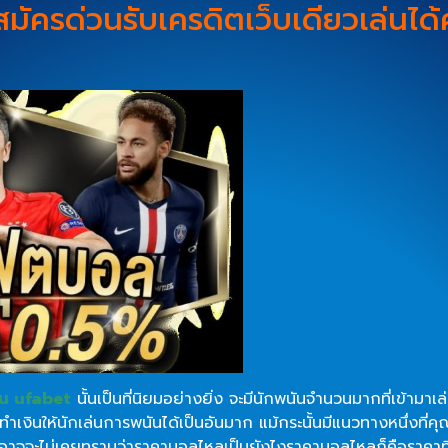
มัครด่วนรับเครดิตเว็บเดียวเล่นได้ค
ิน ufabet
นั้นเป็นที่นิยมอย่างยิ่ง จะมีนักพนันจำนวนมากที่เข้ามา
ำเงินให้นักเล่นการพนันได้เป็นอันมาก แม้กระนั้นมีแนวทางหนึ่งที
อาจจะไม่เคยทราบว่าราคาบอลไหลเป็นยังไงราคาบอลไหลก็คือราคาที่