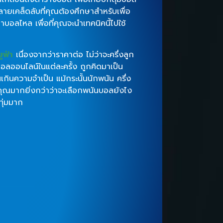
หลายเคล็ดลับที่คุณต้องศึกษาสำหรับเพื่อ
บอลไหล เพื่อที่คุณจะนำเทคนิคนี้ไปใช้
ูฟ่า
เนื่องจากว่าราคาต่อ ไม่ว่าจะครึ่งลูก
บอลออนไลน์ในแต่ละครั้ง ถูกคิดมาเป็น
เกินความจำเป็น แม้กระนั้นนักพนัน ครึ่ง
ณมากยิ่งกว่าว่าจะเลือกพนันบอลยังไง
ทุ่มมาก