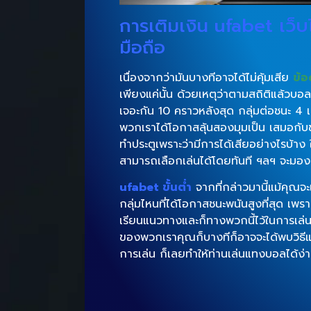
การเติมเงิน ufabet เว
มือถือ
เนื่องจากว่ามันบางทีอาจได้ไม่คุ้มเสีย
ข้อ
เพียงแค่นั้น ด้วยเหตุว่าตามสถิติแล้วบอ
เจอะกัน 10 คราวหลังสุด กลุ่มต่อชนะ 4 
พวกเราได้โอกาสลุ้นสองมุมเป็น เสมอกับชน
ทำประตูเพราะว่ามีการได้เสียอย่างไรบ้าง ใ
สามารถเลือกเล่นได้โดยทันที ฯลฯ จะมอง
ufabet ขั้นต่ํา
จากที่กล่าวมานี้แม้คุณจะ
กลุ่มไหนที่ได้โอกาสชนะพนันสูงที่สุด เพ
เรียนแนวทางและก็ทางพวกนี้ไว้ในการเล่
ของพวกเราคุณก็บางทีก็อาจจะได้พบวิธี
การเล่น ก็เลยทำให้ท่านเล่นแทงบอลได้ง่าย