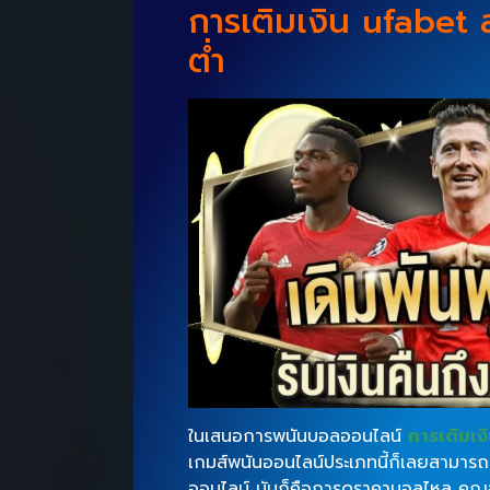
การเติมเงิน ufabet ส
ต่ำ
ในเสนอการพนันบอลออนไลน์
การเติมเง
เกมส์พนันออนไลน์ประเภทนี้ก็เลยสามารถท
ออนไลน์ มันก็คือการดูราคาบอลไหล คุณ