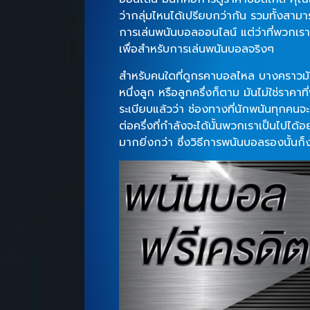
ว่ากลุ่มไหนได้เปรียบกว่ากัน รวมทั้งสามา
การเล่นพนันบอลออนไลน์ แต่ว่าที่พวกเรา
เพื่อสำหรับการเล่นพนันบอลจริงๆ
สำหรับคนใดที่ดูกรคาบอลไหล บางคราวมั
หนึ่งลูก หรือลูกครึ่งก็ตาม มันไม่ใช่รา
ระเบียบแล้วว่า ช่องทางที่นักพนันทุกคนจะ
ต่อครึ่งที่กำลังจะได้นั้นพวกเราเป็นไปได้
มากยิ่งกว่า ซึ่งวิธีการพนันบอลรองนั้น