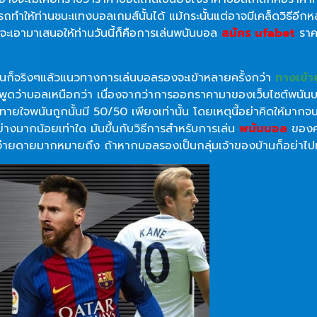
รถทำให้ท่านชนะแทงบอลเกมส์นั้นได้ แม้กระนั้นแต่อาจมีเคล็ดวิธีอีก
จะเอามาเสนอให้ท่านวันนี้ก็คือการเล่นพนันบอล
สมัคร ufabet
ราคา
นก็จริงๆแล้วแนวทางการเล่นบอลรองจะเข้าหลายครั้งกว่า
ทางเข้าย
คาที่พูดว่าบอลเหนือกว่า เนื่องจากว่าการออกราคามาของเว็บไซต์พนัน
ทายใจพนันถูกนั้นมี 50/50 เพียงเท่านั้น โดยเหตุนี้อย่าคิดให้มากจน
อย่างมากน้อยเท่าใด มันขึ้นกับวิธีการสำหรับการเล่น
พนันบอล
ของคุ
ก็ง่ายดายมากหมายถึง ถ้าหากบอลรองเป็นกลุ่มเจ้าของบ้านก็อย่าไป