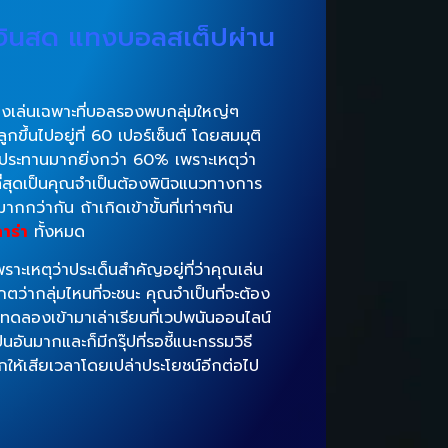
เงินสด แทงบอลสเต็ปผ่าน
งเล่นเฉพาะที่บอลรองพบกลุ่มใหญ่ๆ
ึ้นไปอยู่ที่ 60 เปอร์เซ็นต์ โดยสมมุติ
บประทานมากยิ่งกว่า 60% เพราะเหตุว่า
ที่สุดเป็นคุณจำเป็นต้องพินิจแนวทางการ
กว่ากัน ถ้าเกิดเข้าขั้นที่เท่าๆกัน
าร่า
ทั้งหมด
ราะเหตุว่าประเด็นสำคัญอยู่ที่ว่าคุณเล่น
ว่ากลุ่มไหนที่จะชนะ คุณจำเป็นที่จะต้อง
ดลองเข้ามาเล่าเรียนที่เวปพนันออนไลน์
็นอันมากและก็มีกรุ๊ปที่รอชี้แนะกรรมวิธี
ูกให้เสียเวลาโดยเปล่าประโยชน์อีกต่อไป