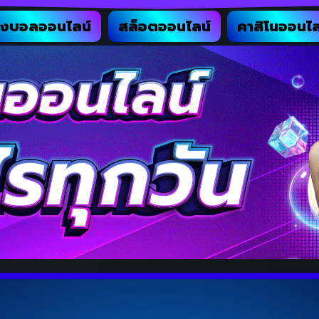
งบอลออนไลน์
สล็อตออนไลน์
คาสิโนออนไล